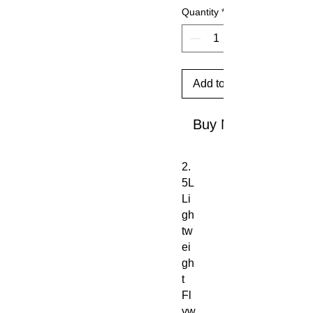
Quantity
*
Add to Cart
Buy Now
2.
5L
Li
gh
tw
ei
gh
t
Fl
yw