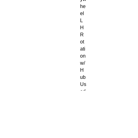
he
el
L
H
R
ot
ati
on
w/
H
ub
Us
ed
W
or
ki
ng
C
on