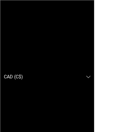
Simply the quickest
CAD (C$)